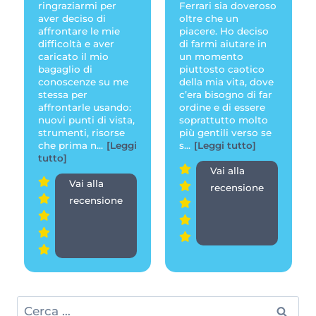
ringraziarmi per
Ferrari sia doveroso
aver deciso di
oltre che un
affrontare le mie
piacere. Ho deciso
difficoltà e aver
di farmi aiutare in
caricato il mio
un momento
bagaglio di
piuttosto caotico
conoscenze su me
della mia vita, dove
stessa per
c’era bisogno di far
affrontarle usando:
ordine e di essere
nuovi punti di vista,
soprattutto molto
strumenti, risorse
più gentili verso se
che prima n
...
[Leggi
s
...
[Leggi tutto]
tutto]
Vai alla
Vai alla
recensione
recensione
Ricerca