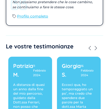
Non possiamo pretendere che le cose cambino,
se continuiamo a fare le stesse cose.
Profilo completo
Le vostre testimonianze
Patrizia
Giorgia
11
16
Febbraio
Febbraio
M.
S.
2024
2024
A distanza di quasi
Eccoci qua, ho
un anno dalla fine
temporeggiato un
del mio percorso,
po’, ma credo che
guidato dalla
spendere due
Dott.ssa Ferrari,
parole per la
non posso che
dott.ssa Marta