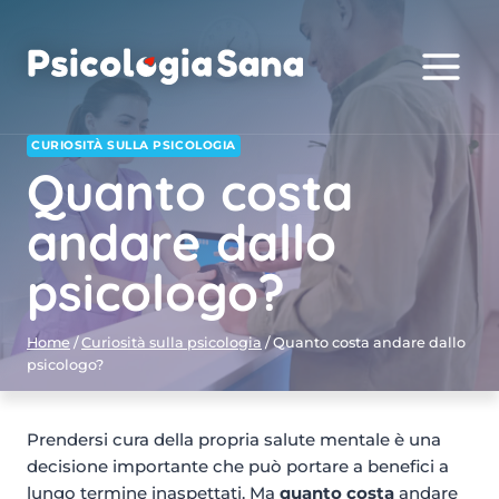
Salta
al
contenuto
CURIOSITÀ SULLA PSICOLOGIA
Quanto costa
andare dallo
psicologo?
Home
/
Curiosità sulla psicologia
/
Quanto costa andare dallo
psicologo?
Prendersi cura della propria salute mentale è una
decisione importante che può portare a benefici a
lungo termine inaspettati. Ma
quanto costa
andare