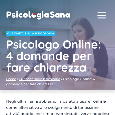
Salta
al
contenuto
CURIOSITÀ SULLA PSICOLOGIA
Psicologo Online:
4 domande per
fare chiarezza
Home
/
Curiosità sulla psicologia
/
Psicologo Online: 4
domande per fare chiarezza
Negli ultimi anni abbiamo imparato a usare l’
online
come alternativa allo svolgimento di tantissime
attività quotidiane: smart working, delivery, shopping