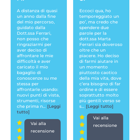
A distanza di quasi
Eccoci qua, ho
un anno dalla fine
temporeggiato un
del mio percorso,
po’, ma credo che
guidato dalla
spendere due
Dott.ssa Ferrari,
parole per la
non posso che
dott.ssa Marta
ringraziarmi per
Ferrari sia doveroso
aver deciso di
oltre che un
affrontare le mie
piacere. Ho deciso
difficoltà e aver
di farmi aiutare in
caricato il mio
un momento
bagaglio di
piuttosto caotico
conoscenze su me
della mia vita, dove
stessa per
c’era bisogno di far
affrontarle usando:
ordine e di essere
nuovi punti di vista,
soprattutto molto
strumenti, risorse
più gentili verso se
che prima n
...
[Leggi
s
...
[Leggi tutto]
tutto]
Vai alla
Vai alla
recensione
recensione