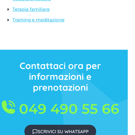
Terapia familiare
Training e meditazione
Contattaci ora per
informazioni e
prenotazioni
SCRIVICI SU WHATSAPP