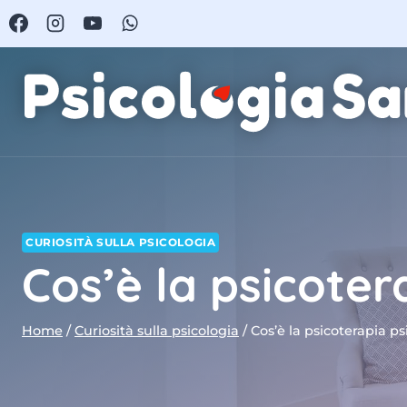
Salta
al
contenuto
CURIOSITÀ SULLA PSICOLOGIA
Cos’è la psicote
Home
/
Curiosità sulla psicologia
/
Cos’è la psicoterapia p