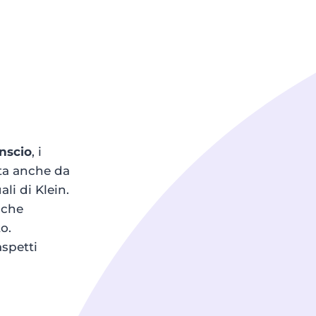
nscio
, i
ata anche da
li di Klein.
 che
to.
aspetti