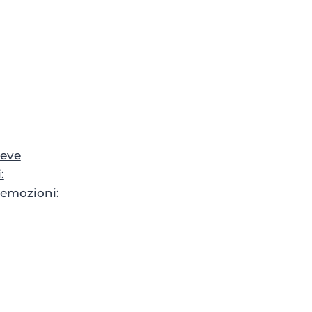
reve
:
 emozioni: